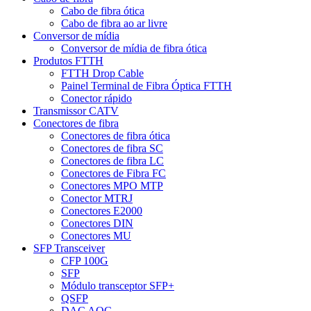
Cabo de fibra ótica
Cabo de fibra ao ar livre
Conversor de mídia
Conversor de mídia de fibra ótica
Produtos FTTH
FTTH Drop Cable
Painel Terminal de Fibra Óptica FTTH
Conector rápido
Transmissor CATV
Conectores de fibra
Conectores de fibra ótica
Conectores de fibra SC
Conectores de fibra LC
Conectores de Fibra FC
Conectores MPO MTP
Conector MTRJ
Conectores E2000
Conectores DIN
Conectores MU
SFP Transceiver
CFP 100G
SFP
Módulo transceptor SFP+
QSFP
DAC AOC