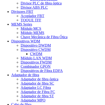
Divisor PLC de fibra óptica
Divisor ABS PLC
Divisores FBT
Acoplador FBT
TOQUE TFF
MEMS Series
Módulo MCS
Módulo MEMS
Chave Mecânica de Fibra Ótica
Dispositivos WDM
Dispositivo DWDM
Dispositivo CWDM
CWDM
Módulo LAN WDM
Dispositivos FWDM
Combinador GPON
Dispositivos de Fibra EDFA
Adaptador de fibra
Adaptador de fibra óptica
Adaptador de fibra SC
Adaptador LC Fibra
Adaptador de Fibra FC
Adaptador de fibra ST
Adaptador MPO
Cabo de fibra