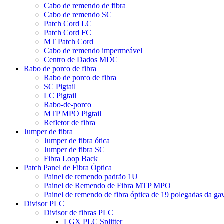
Cabo de remendo de fibra
Cabo de remendo SC
Patch Cord LC
Patch Cord FC
MT Patch Cord
Cabo de remendo impermeável
Centro de Dados MDC
Rabo de porco de fibra
Rabo de porco de fibra
SC Pigtail
LC Pigtail
Rabo-de-porco
MTP MPO Pigtail
Refletor de fibra
Jumper de fibra
Jumper de fibra ótica
Jumper de fibra SC
Fibra Loop Back
Patch Panel de Fibra Óptica
Painel de remendo padrão 1U
Painel de Remendo de Fibra MTP MPO
Painel de remendo de fibra óptica de 19 polegadas da ga
Divisor PLC
Divisor de fibras PLC
LGX PLC Splitter