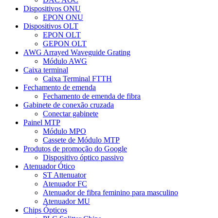
Dispositivos ONU
EPON ONU
Dispositivos OLT
EPON OLT
GEPON OLT
AWG Arrayed Waveguide Grating
Módulo AWG
Caixa terminal
Caixa Terminal FTTH
Fechamento de emenda
Fechamento de emenda de fibra
Gabinete de conexão cruzada
Conectar gabinete
Painel MTP
Módulo MPO
Cassete de Módulo MTP
Produtos de promoção do Google
Dispositivo óptico passivo
Atenuador Ótico
ST Attenuator
Atenuador FC
Atenuador de fibra feminino para masculino
Atenuador MU
Chips Ópticos