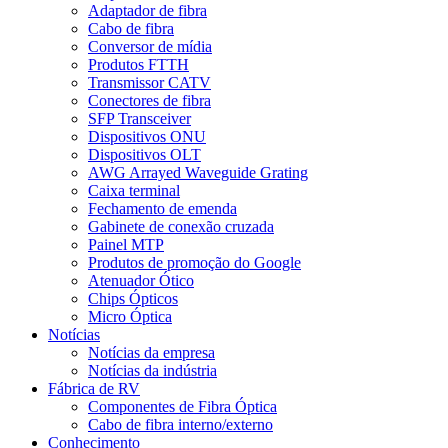
Adaptador de fibra
Cabo de fibra
Conversor de mídia
Produtos FTTH
Transmissor CATV
Conectores de fibra
SFP Transceiver
Dispositivos ONU
Dispositivos OLT
AWG Arrayed Waveguide Grating
Caixa terminal
Fechamento de emenda
Gabinete de conexão cruzada
Painel MTP
Produtos de promoção do Google
Atenuador Ótico
Chips Ópticos
Micro Óptica
Notícias
Notícias da empresa
Notícias da indústria
Fábrica de RV
Componentes de Fibra Óptica
Cabo de fibra interno/externo
Conhecimento