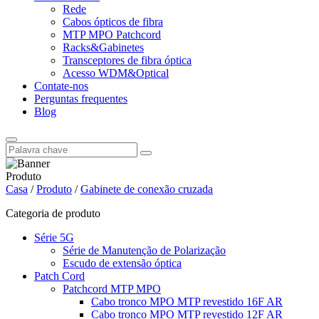
Rede
Cabos ópticos de fibra
MTP MPO Patchcord
Racks&Gabinetes
Transceptores de fibra óptica
Acesso WDM&Optical
Contate-nos
Perguntas frequentes
Blog
Produto
Casa
/
Produto
/
Gabinete de conexão cruzada
Categoria de produto
Série 5G
Série de Manutenção de Polarização
Escudo de extensão óptica
Patch Cord
Patchcord MTP MPO
Cabo tronco MPO MTP revestido 16F AR
Cabo tronco MPO MTP revestido 12F AR