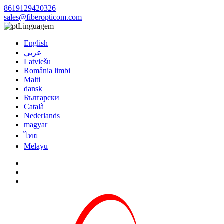
8619129420326
sales@fiberopticom.com
Linguagem
English
عربي
Latviešu
România limbi
Malti
dansk
Български
Català
Nederlands
magyar
ไทย
Melayu